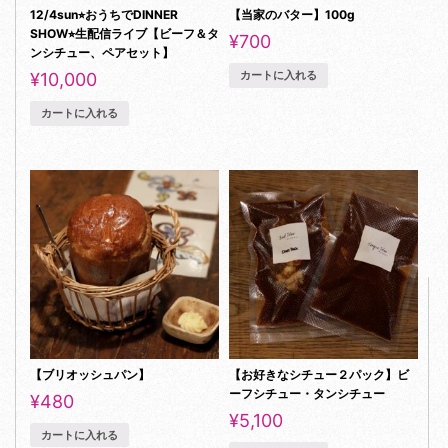
12/4sun⭐︎おうちでDINNER
【当家のバター】100g
SHOW⭐︎生配信ライブ【ビーフ＆タ
¥
700
ンシチュー、ペアセット】
カートに入れる
¥
10,000
カートに入れる
【ブリオッシュパン】
【お好きなシチュー２パック】ビ
ーフシチュー・タンシチュー
¥
480
¥
5,100
カートに入れる