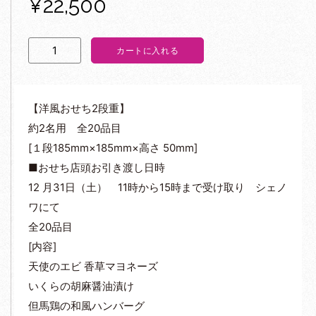
¥
22,500
カートに入れる
【洋風おせち2段重】
約2名用 全20品目
[１段185mm×185mm×高さ 50mm]
■おせち店頭お引き渡し日時
12 月31日（土） 11時から15時まで受け取り シェノ
ワにて
全20品目
[内容]
天使のエビ 香草マヨネーズ
いくらの胡麻醤油漬け
但馬鶏の和風ハンバーグ