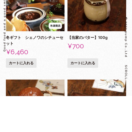
Good food and a good smile enrich your hearts
© 2022 pump Co.,Ltd
冬ギフト シェノワのシチューセ
【当家のバター】100g
ット
¥
700
¥
6,460
カートに入れる
カートに入れる
SCROLL